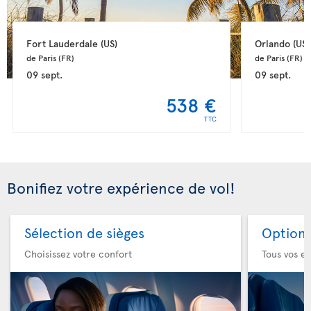
Fort Lauderdale 
(US)
Orlando 
(US)
de Paris 
(FR)
de Paris 
(FR)
09 sept.
09 sept.
538 €
TTC
Bonifiez votre expérience de vol!
Sélection de sièges
Option 
Choisissez votre confort
Tous vos es