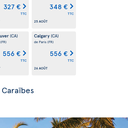
327 €
348 €
TTC
TTC
25 AOÛT
uver
Calgary
(CA)
(CA)
s
(FR)
de Paris
(FR)
556 €
556 €
TTC
TTC
T
26 AOÛT
s Caraïbes