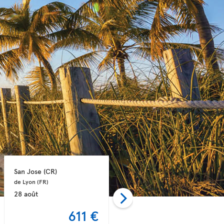
San Jose 
(CR)
San Jose 
(CR)
de Lyon 
(FR)
de Nantes 
(FR)
28 août
06 nov.
611 €
612 €