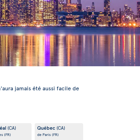
n'aura jamais été aussi facile de
éal
Québec
(CA)
(CA)
es
(FR)
de Paris
(FR)