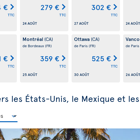
4 €
279 €
302 €
TTC
TTC
TTC
24 AOÛT
27 AOÛT
24 AOÛT
Montréal
Ottawa
Vanco
(CA)
(CA)
de Bordeaux
(FR)
de Paris
(FR)
de Pari
1 €
359 €
525 €
TTC
TTC
TTC
25 AOÛT
30 AOÛT
26 AOÛ
ers les États-Unis, le Mexique et le