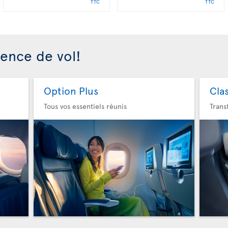
TTC
TTC
ience de vol!
Option Plus
Cla
Tous vos essentiels réunis
Trans