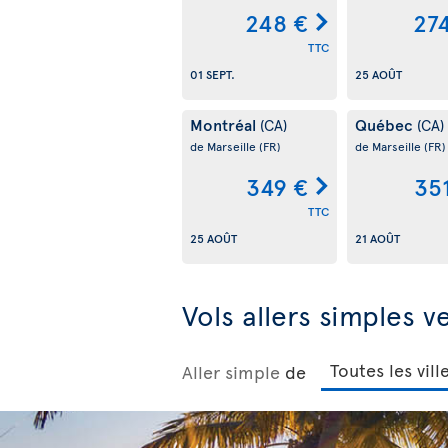
248 €
27
TTC
01 SEPT.
25 AOÛT
Montréal
Québec
(CA)
(CA)
de Marseille
(FR)
de Marseille
(FR)
349 €
35
TTC
25 AOÛT
21 AOÛT
Vols allers simples v
Aller simple
de