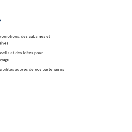
s
romotions, des aubaines et
sives
seils et des idées pour
voyage
sibilités auprès de nos partenaires