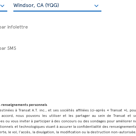
par infolettre
 par SMS
s renseignements personnels
stinées à Transat A.T. inc., et ses sociétés affiliées (ci-après « Transat »), po
 accord, nous pouvons les utiliser et les partager au sein de Transat et ses
 ou vous inviter à participer à des concours ou des sondages pour améliorer no
ionnels et technologiques visant à assurer la confidentialité des renseignement
rte, le vol, l’accès, la divulgation, la modification ou la destruction non-autorisé