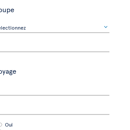
roupe
oyage
Oui