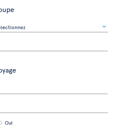
roupe
oyage
Oui