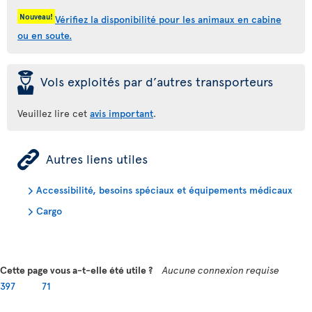
Nouveau!
Vérifiez la disponibilité pour les animaux en cabine
ou en soute.
þ
Vols exploités par d’autres transporteurs
Veuillez lire cet
avis important
.
ÿ
Autres liens utiles
Accessibilité, besoins spéciaux et équipements médicaux
Cargo
Cette page vous a-t-elle été utile ?
Aucune connexion requise
397
71