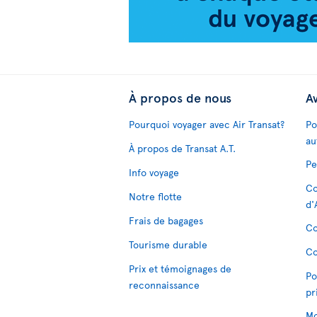
À propos de nous
Av
Pourquoi voyager avec Air Transat?
Po
au
À propos de Transat A.T.
Pe
Info voyage
Co
Notre flotte
d'
Frais de bagages
Co
Tourisme durable
Co
Prix et témoignages de
Po
reconnaissance
pr
Mo