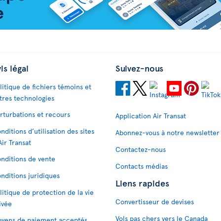
is légal
Suivez-nous
litique de fichiers témoins et
tres technologies
rturbations et recours
Application Air Transat
nditions d’utilisation des sites
Abonnez-vous à notre newsletter
Air Transat
Contactez-nous
nditions de vente
Contacts médias
nditions juridiques
Liens rapides
litique de protection de la vie
Convertisseur de devises
ivée
Vols pas chers vers le Canada
yens de paiement acceptés