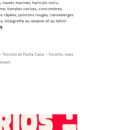
, navets marinés, haricots noirs,
e, tomates cerises, concombres,
es râpées, poivrons rouges, canneberges
s, vinaigrette au sésame et au tahini
99
– Toronto et Punta Cana – Toronto, mais
etown.