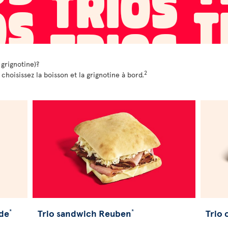
 grignotine)?
2
oisissez la boisson et la grignotine à bord.
nde
Trio sandwich Reuben
Trio
*
*