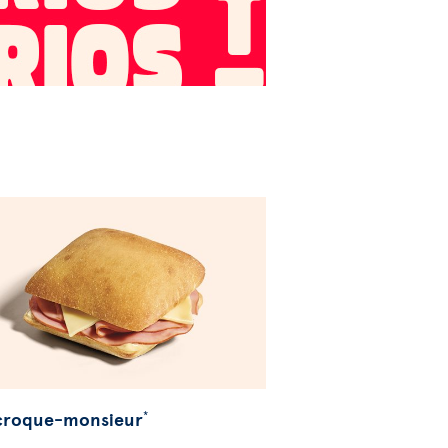
 croque-monsieur
*