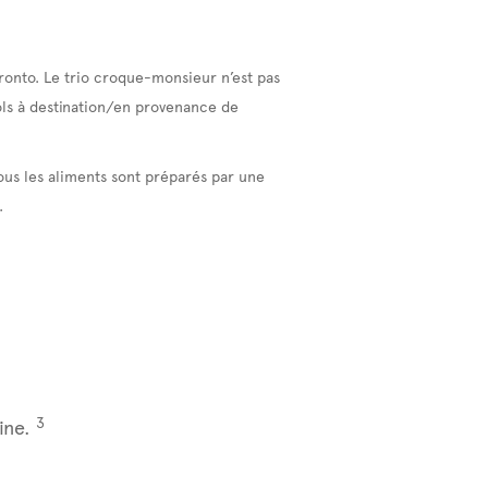
ronto. Le trio croque-monsieur n’est pas
vols à destination/en provenance de
ous les aliments sont préparés par une
.
3
ine.