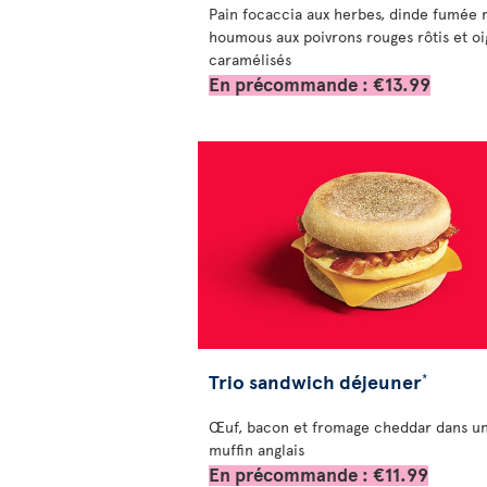
Pain focaccia aux herbes, dinde fumée r
houmous aux poivrons rouges rôtis et o
caramélisés
En précommande : €13.99
Trio sandwich déjeuner
*
Œuf, bacon et fromage cheddar dans u
muffin anglais
En précommande : €11.99