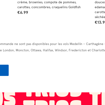
crème, brownies, compote de pommes,
douces
carottes, concombres, craquelins Goldfish
edamam
€6.99
carott
séchée
€13.
ommande ne sont pas disponibles pour les vols Medellín – Carthagène 
e London, Moncton, Ottawa, Halifax, Windsor, Fredericton et Charlott