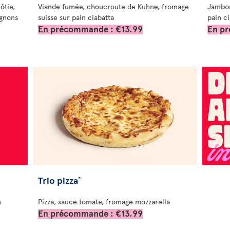
ôtie,
Viande fumée, choucroute de Kuhne, fromage
Jambon
ignons
suisse sur pain ciabatta
pain c
En précommande : €13.99
En p
Trio pizza
*
n
Pizza, sauce tomate, fromage mozzarella
En précommande : €13.99