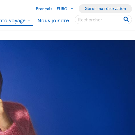
Gérer ma réservation
Français -
EURO
Info voyage
Nous joindre