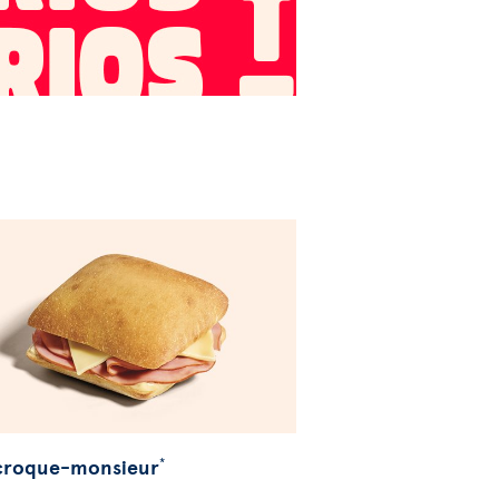
 croque-monsieur
*