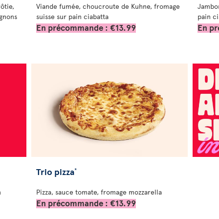
ôtie,
Viande fumée, choucroute de Kuhne, fromage
Jambon
ignons
suisse sur pain ciabatta
pain c
En précommande : €13.99
En p
Trio pizza
*
n
Pizza, sauce tomate, fromage mozzarella
En précommande : €13.99