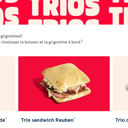
 grignotine)?
2
oisissez la boisson et la grignotine à bord.
nde
Trio sandwich Reuben
Trio
*
*