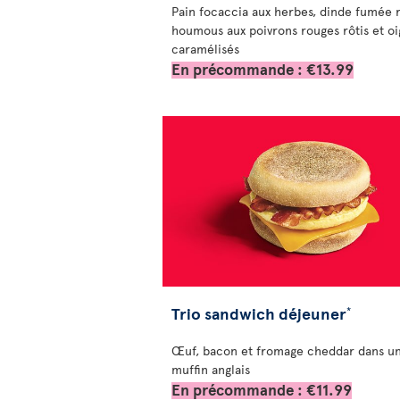
Pain focaccia aux herbes, dinde fumée r
houmous aux poivrons rouges rôtis et o
caramélisés
En précommande : €13.99
Trio sandwich déjeuner
*
Œuf, bacon et fromage cheddar dans u
muffin anglais
En précommande : €11.99