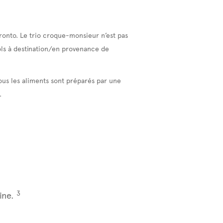
ronto. Le trio croque-monsieur n’est pas
vols à destination/en provenance de
ous les aliments sont préparés par une
.
3
ine.