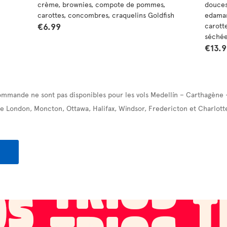
crème, brownies, compote de pommes,
douces
carottes, concombres, craquelins Goldfish
edamam
€6.99
carott
séchée
€13.
ommande ne sont pas disponibles pour les vols Medellín – Carthagène 
e London, Moncton, Ottawa, Halifax, Windsor, Fredericton et Charlott