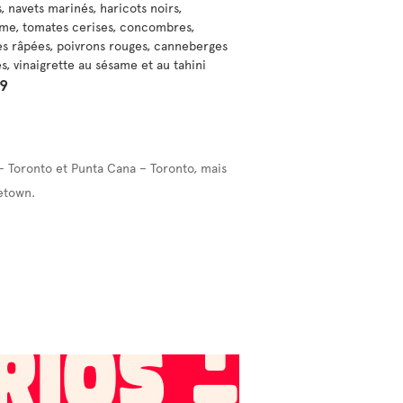
, navets marinés, haricots noirs,
e, tomates cerises, concombres,
es râpées, poivrons rouges, canneberges
s, vinaigrette au sésame et au tahini
99
– Toronto et Punta Cana – Toronto, mais
etown.