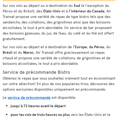
Sur nos vols au départ ou à destination du
Sud
(à l'exception du
Pérou et du Brésil), des
États-Unis
et à
l’intérieur du Canada
, Air
Transat propose une variété de repas de type bistro tels que des
sandwichs, des collations, des grignotines ainsi que des boissons
alcoolisées, le tout à prix abordable. Un service de bar proposant
des boissons gazeuses, du jus, de l’eau, du café et du thé est offert
gratuitement.
Sur nos vols au départ et à destination de l’
Europe
,
du Pérou
, du
Brésil
et du
Maroc
, Air Transat offre gracieusement un repas
chaud et propose une variété de collations, de grignotines et de
boissons alcoolisées, le tout à prix abordable.
Service de précommande Bistro
Obtenez le repas que vous souhaitez vraiment tout en économisant
sur votre sélection! En plus de nos populaires trios, découvrez des
options exclusives disponibles uniquement en précommande.
Le
service de précommande
est disponible:
jusqu’à 72 heures avant le départ
pour les vols de trois heures ou plus
vers les États-Unis et le