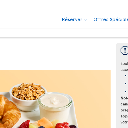
Réserver
Offres Spécia
Seul
acc
Note
can
pré
app
votr