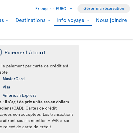
Gérer ma réservation
Français -
EURO
les
Destinations
Info voyage
Nous joindre
ü
Paiement à bord
 le paiement par carte de crédit est
epté
MasterCard
Visa
American Express
 : Il s’agit de prix unitaires en dollars
adiens (CAD)
. Cartes de crédit
payées non acceptées. Les transactions
araîtront sous la mention « VAB » sur
e relevé de carte de crédit.