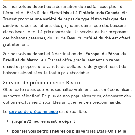
Sur nos vols au départ ou à destination du
Sud
(à l'exception du
Pérou et du Brésil), des
États-Unis
et à
l’intérieur du Canada
, Air
Transat propose une variété de repas de type bistro tels que des
sandwichs, des collations, des grignotines ainsi que des boissons
alcoolisées, le tout à prix abordable. Un service de bar proposant
des boissons gazeuses, du jus, de l’eau, du café et du thé est offert
gratuitement.
Sur nos vols au départ et à destination de l’
Europe
,
du Pérou
, du
Brésil
et du
Maroc
, Air Transat offre gracieusement un repas
chaud et propose une variété de collations, de grignotines et de
boissons alcoolisées, le tout à prix abordable.
Service de précommande Bistro
Obtenez le repas que vous souhaitez vraiment tout en économisant
sur votre sélection! En plus de nos populaires trios, découvrez des
options exclusives disponibles uniquement en précommande.
Le
service de précommande
est disponible:
jusqu’à 72 heures avant le départ
pour les vols de trois heures ou plus
vers les États-Unis et le