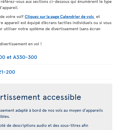
, référez-vous aux sections ci-dessous qui énumèrent le type
'appareil.
 de votre vol?
Cliquez sur la page Calendrier de vols
et
re appareil est équipé d’écrans tactiles individuels ou si vous
r utiliser notre système de divertissement (sans écran
divertissement en vol !
200 et A330-300
21-200
rtissement accessible
ssement adapté à bord de nos vols au moyen d'appareils
ibles.
é de descriptions audio et des sous-titres afin