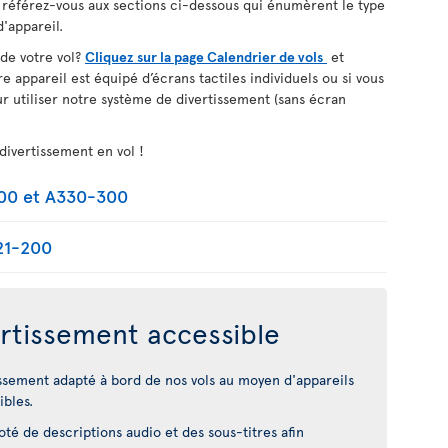
, référez-vous aux sections ci-dessous qui énumèrent le type
'appareil.
 de votre vol?
Cliquez sur la page Calendrier de vols
et
re appareil est équipé d’écrans tactiles individuels ou si vous
r utiliser notre système de divertissement (sans écran
divertissement en vol !
200 et A330-300
21-200
rtissement accessible
ssement adapté à bord de nos vols au moyen d'appareils
ibles.
é de descriptions audio et des sous-titres afin