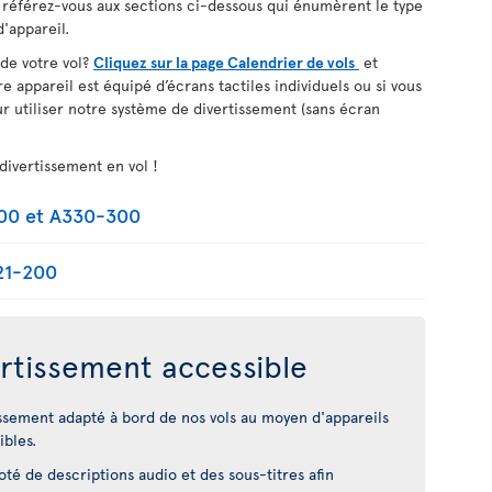
, référez-vous aux sections ci-dessous qui énumèrent le type
'appareil.
 de votre vol?
Cliquez sur la page Calendrier de vols
et
re appareil est équipé d’écrans tactiles individuels ou si vous
r utiliser notre système de divertissement (sans écran
divertissement en vol !
200 et A330-300
21-200
rtissement accessible
ssement adapté à bord de nos vols au moyen d'appareils
ibles.
é de descriptions audio et des sous-titres afin