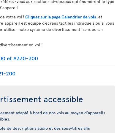
, référez-vous aux sections ci-dessous qui énumèrent le type
'appareil.
 de votre vol?
Cliquez sur la page Calendrier de vols
et
re appareil est équipé d’écrans tactiles individuels ou si vous
r utiliser notre système de divertissement (sans écran
divertissement en vol !
200 et A330-300
21-200
rtissement accessible
ssement adapté à bord de nos vols au moyen d'appareils
ibles.
é de descriptions audio et des sous-titres afin