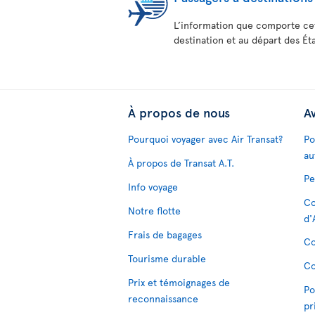
L’information que comporte cet
destination et au départ des Éta
À propos de nous
Av
Pourquoi voyager avec Air Transat?
Po
au
À propos de Transat A.T.
Pe
Info voyage
Co
Notre flotte
d'
Frais de bagages
Co
Tourisme durable
Co
Prix et témoignages de
Po
reconnaissance
pr