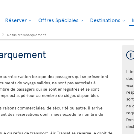
Réserver
Offres Spéciales
Destinations
Refus d'embarquement
arquement
Il i
e surréservation lorsque des passagers qui se présentent
doc
cuments de voyage valides, ne sont pas autorisés à
vis
bre de passagers qui se sont enregistrés et se sont
resp
mps est supérieur au nombre de sièges disponibles.
sort
ne 
s raisons commerciales, de sécurité ou autre, il arrive
requ
nant des réservations confirmées excède le nombre de
l’e
dest
ué du refus de transport. Air Transat se réserve le droit de