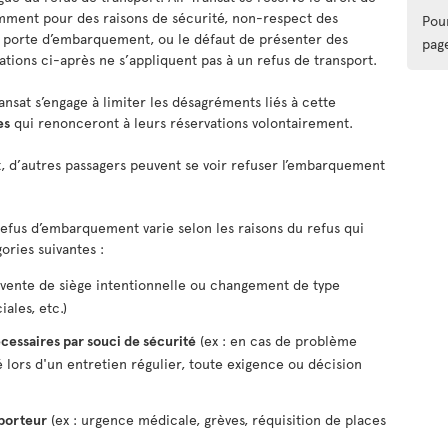
amment pour des raisons de sécurité, non-respect des
Pou
u porte d’embarquement, ou le défaut de présenter des
pag
tions ci-après ne s’appliquent pas à un refus de transport.
ransat s’engage à limiter les désagréments liés à cette
es
qui renonceront à leurs réservations volontairement.
nt, d’autres passagers peuvent se voir refuser l’embarquement
 refus d’embarquement varie selon les raisons du refus qui
ories suivantes :
rvente de siège intentionnelle ou changement de type
ales, etc.)
cessaires par souci de sécurité
(ex : en cas de problème
lors d'un entretien régulier, toute exigence ou décision
sporteur
(ex : urgence médicale, grèves, réquisition de places