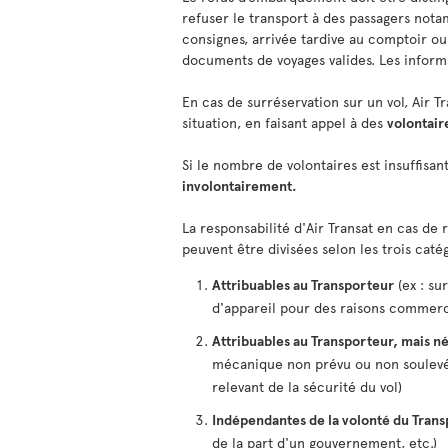
refuser le transport à des passagers not
consignes, arrivée tardive au comptoir o
documents de voyages valides. Les informa
En cas de surréservation sur un vol, Air T
situation, en faisant appel à des
volontair
Si le nombre de volontaires est insuffisa
involontairement.
La responsabilité d'Air Transat en cas de
peuvent être divisées selon les trois catég
Attribuables au Transporteur
(ex : su
d'appareil pour des raisons commerci
Attribuables au Transporteur, mais né
mécanique non prévu ou non soulevé 
relevant de la sécurité du vol)
Indépendantes de la volonté du Tran
de la part d'un gouvernement, etc.)