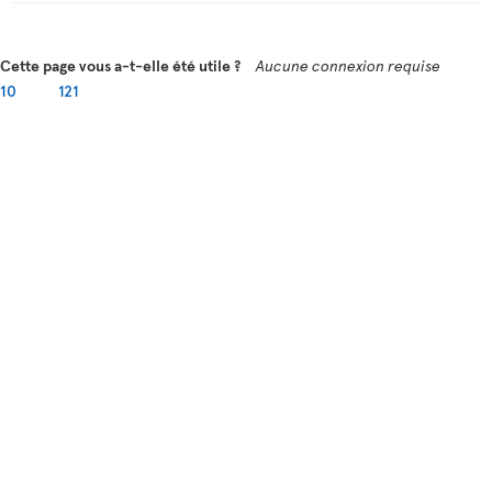
Cette page vous a-t-elle été utile ?
Aucune connexion requise
10
121