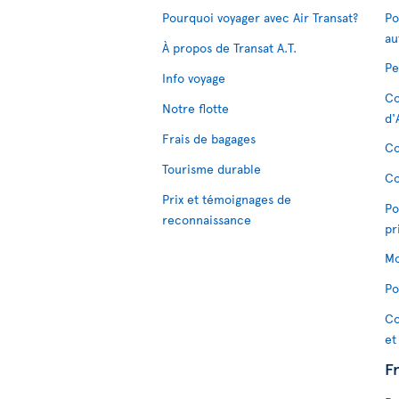
Pourquoi voyager avec Air Transat?
Po
au
À propos de Transat A.T.
Pe
Info voyage
Co
Notre flotte
d'
Frais de bagages
Co
Tourisme durable
Co
Prix et témoignages de
Po
reconnaissance
pr
Mo
Po
Co
et
F