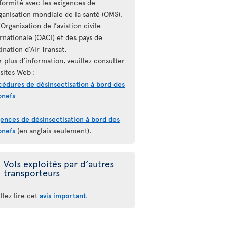
formité avec les exigences de
ganisation mondiale de la santé (OMS),
’Organisation de l’aviation civile
rnationale (OACI) et des pays de
ination d’Air Transat.
 plus d’information, veuillez consulter
sites Web :
cédures de désinsectisation à bord des
onefs
gences de désinsectisation à bord des
onefs
(en anglais seulement).
Vols exploités par d’autres
transporteurs
llez lire cet
avis important
.