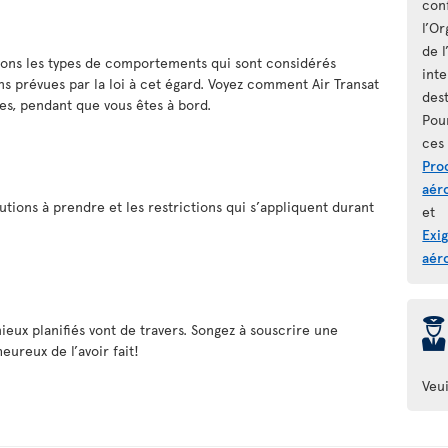
con
l’Or
de l
vons les types de comportements qui sont considérés
inte
s prévues par la loi à cet égard. Voyez comment Air Transat
dest
es, pendant que vous êtes à bord.
Pour
ces 
Pro
aér
tions à prendre et les restrictions qui s’appliquent durant
et
Exi
aér
þ
ieux planifiés vont de travers. Songez à souscrire une
eureux de l’avoir fait!
Veui