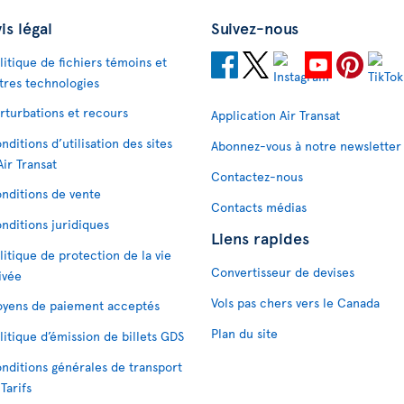
is légal
Suivez-nous
litique de fichiers témoins et
tres technologies
rturbations et recours
Application Air Transat
nditions d’utilisation des sites
Abonnez-vous à notre newsletter
Air Transat
Contactez-nous
nditions de vente
Contacts médias
nditions juridiques
Liens rapides
litique de protection de la vie
Convertisseur de devises
ivée
Vols pas chers vers le Canada
yens de paiement acceptés
Plan du site
litique d’émission de billets GDS
nditions générales de transport
 Tarifs