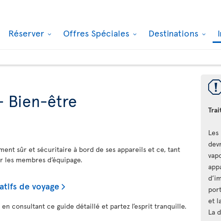
Réserver
Offres Spéciales
Destinations
- Bien-être
Trai
Les
devr
ement sûr et sécuritaire à bord de ses appareils et ce, tant
vapo
ur les membres d’équipage.
appa
d’i
atifs de voyage
port
et l
n consultant ce guide détaillé et partez l’esprit tranquille.
La d