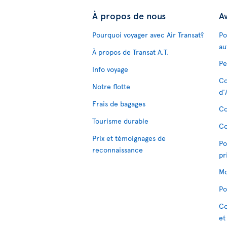
À propos de nous
Av
Pourquoi voyager avec Air Transat?
Po
au
À propos de Transat A.T.
Pe
Info voyage
Co
Notre flotte
d'
Frais de bagages
Co
Tourisme durable
Co
Prix et témoignages de
Po
reconnaissance
pr
Mo
Po
Co
et