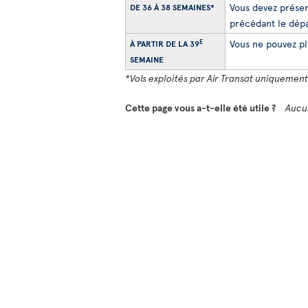
Vous devez présen
DE 36 À 38 SEMAINES*
précédant le dépa
E
Vous ne pouvez plu
À PARTIR DE LA 39
SEMAINE
*Vols exploités par Air Transat uniquement
Cette page vous a-t-elle été utile ?
Aucu