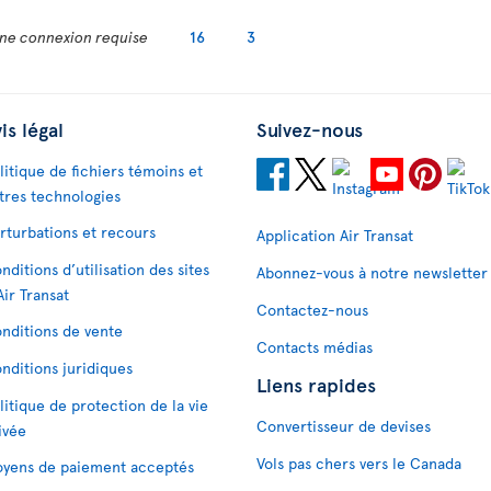
ne connexion requise
16
3
is légal
Suivez-nous
litique de fichiers témoins et
tres technologies
rturbations et recours
Application Air Transat
nditions d’utilisation des sites
Abonnez-vous à notre newsletter
Air Transat
Contactez-nous
nditions de vente
Contacts médias
nditions juridiques
Liens rapides
litique de protection de la vie
Convertisseur de devises
ivée
Vols pas chers vers le Canada
yens de paiement acceptés