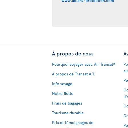
www.allianz-protection.com
À propos de nous
Av
Pourquoi voyager avec Air Transat?
Po
au
À propos de Transat A.T.
Pe
Info voyage
Co
Notre flotte
d'
Frais de bagages
Co
Tourisme durable
Co
Prix et témoignages de
Po