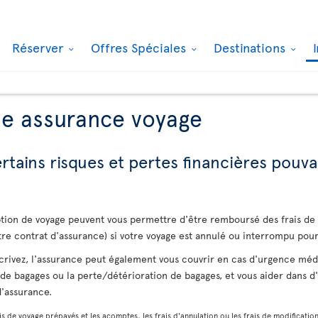
Réserver
Offres Spéciales
Destinations
ne assurance voyage
tains risques et pertes financières pouva
uption de voyage peuvent vous permettre d'être remboursé des frais d
tre contrat d'assurance) si votre voyage est annulé ou interrompu pour
crivez, l'assurance peut également vous couvrir en cas d'urgence médi
de bagages ou la perte/détérioration de bagages, et vous aider dans d'a
d'assurance.
s de voyage prépayés et les acomptes, les frais d'annulation ou les frais de modification