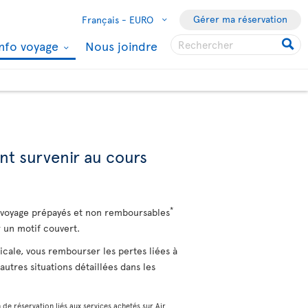
Gérer ma réservation
Français -
EURO
Info voyage
Nous joindre
nt survenir au cours
*
e voyage prépayés et non remboursables
 un motif couvert.
cale, vous rembourser les pertes liées à
utres situations détaillées dans les
 de réservation liés aux services achetés sur Air