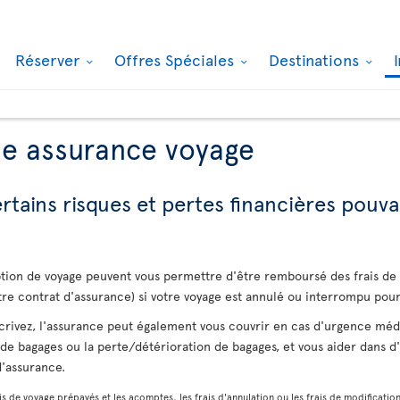
Réserver
Offres Spéciales
Destinations
ne assurance voyage
tains risques et pertes financières pouva
uption de voyage peuvent vous permettre d'être remboursé des frais d
tre contrat d'assurance) si votre voyage est annulé ou interrompu pour
crivez, l'assurance peut également vous couvrir en cas d'urgence médi
de bagages ou la perte/détérioration de bagages, et vous aider dans d'a
d'assurance.
s de voyage prépayés et les acomptes, les frais d'annulation ou les frais de modification