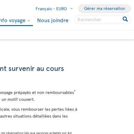
Gérer ma réservation
Français -
EURO
Info voyage
Nous joindre
nt survenir au cours
*
e voyage prépayés et non remboursables
 un motif couvert.
cale, vous rembourser les pertes liées à
utres situations détaillées dans les
 de réservation liés aux services achetés sur Air