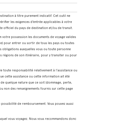
tination à titre purement indicatif. Cet outil ne
ifier les exigences d’entrée applicables à votre
ite officiel du pays de destination et/ou de transit.
en votre possession les documents de voyage valides
e) pour entrer ou sortir de tous les pays ou toutes
 les obligations auxquelles vous ou toute personne
s régions de son itinéraire, pour y transiter ou pour
de toute responsabilité relativement à l’assistance ou
ue cette assistance ou cette information ait été
s de quelque nature que ce soit (dommage, perte,
t ou non des renseignements fournis sur cette page
u possibilité de remboursement. Vous pouvez aussi
on duquel vous voyagez. Nous vous recommandons donc