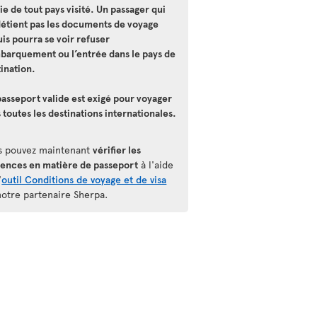
ie de tout pays visité. Un passager qui
détient pas les documents de voyage
is pourra se voir refuser
mbarquement ou l’entrée dans le pays de
ination.
asseport valide est exigé pour voyager
 toutes les destinations internationales.
s pouvez maintenant
vérifier les
gences en matière de passeport
à l'aide
'
outil Conditions de voyage et de visa
notre partenaire Sherpa.