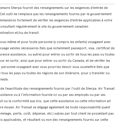
rtenaire Sherpa fournit des renseignements sur les exigences d’entrée de
. Cet outil ne remplace pas les renseignements fournis par le gouvernement
mmandons fortement de vérifier les exigences d’entrée applicables à votre
n consultant régulièrement le site du gouvernement canadien
estination et/ou de transit.
r vous-même et pour toute personne (y compris les enfants) voyageant avec
oyage valides nécessaires (tels que notamment passeport, visa, certificat de
rance assistance, ou autre) pour entrer ou sortir de tous les pays ou toutes
our en sortir, ainsi que pour entrer ou sortir du Canada; et de vérifier les
te personne voyageant avec vous pourriez devoir vous soumettre (tels que
 tous les pays ou toutes les régions de son itinéraire, pour y transiter ou
anada.
t de l’exactitude des renseignements fournis par l'outil de Sherpa. Air Transat
ssistance ou à l’information fournie ici ou par ses employés ou par ses
it ou la conformité aux lois, que cette assistance ou cette information ait
tre moyen. Air Transat se dégage également de toute responsabilité quant
mmage, perte, coût, dépense, etc.) subies par tout client ne possédant pas
is applicables, et résultant ou non des renseignements fournis sur cette