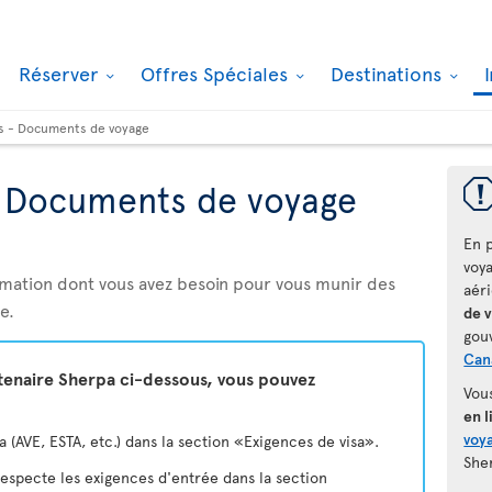
Réserver
Offres Spéciales
Destinations
s - Documents de voyage
- Documents de voyage
En p
voy
rmation dont vous avez besoin pour vous munir des
aér
e.
de 
gou
Can
rtenaire Sherpa ci-dessous, vous pouvez
Vou
en l
voya
(AVE, ESTA, etc.) dans la section «Exigences de visa».
She
 respecte les exigences d'entrée dans la section