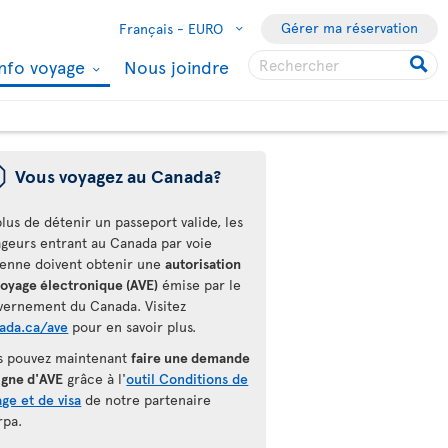
Gérer ma réservation
Français -
EURO
Info voyage
Nous joindre
ü
Vous voyagez au Canada?
lus de détenir un passeport valide, les
ageurs entrant au Canada par voie
ienne doivent obtenir une
autorisation
voyage électronique (AVE)
émise par le
vernement du Canada. Visitez
ada.ca/ave
pour en savoir plus.
s pouvez maintenant
faire une demande
igne d'AVE
grâce à l'
outil Conditions de
ge et de visa
de notre partenaire
rpa.