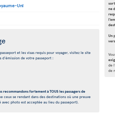
sort
Royaume-Uni
ne 
requ
l’e
dest
Un p
ge
vers
asseport et les visas requis pour voyager, visitez le site
Vou
 d'émission de votre passeport :
exi
de l
de 
s recommandons fortement à TOUS les passagers de
 ceux se rendant dans des destinations où une preuve
é avec photo est acceptée au lieu du passeport).