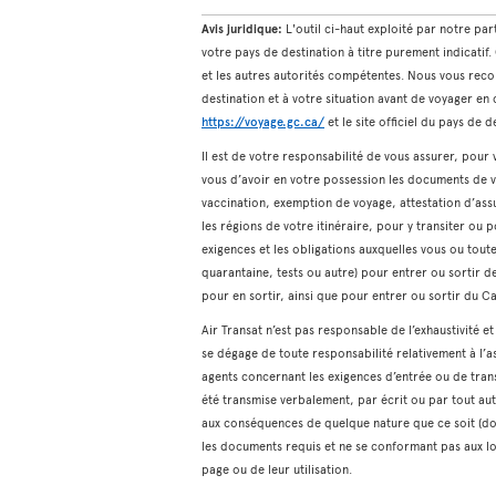
Avis juridique:
L'outil ci-haut exploité par notre pa
votre pays de destination à titre purement indicatif
et les autres autorités compétentes. Nous vous reco
destination et à votre situation avant de voyager e
https://voyage.gc.ca/
et le site officiel du pays de d
Il est de votre responsabilité de vous assurer, pou
vous d’avoir en votre possession les documents de v
vaccination, exemption de voyage, attestation d’assu
les régions de votre itinéraire, pour y transiter ou p
exigences et les obligations auxquelles vous ou tou
quarantaine, tests ou autre) pour entrer ou sortir de
pour en sortir, ainsi que pour entrer ou sortir du C
Air Transat n’est pas responsable de l’exhaustivité e
se dégage de toute responsabilité relativement à l’a
agents concernant les exigences d’entrée ou de trans
été transmise verbalement, par écrit ou par tout au
aux conséquences de quelque nature que ce soit (do
les documents requis et ne se conformant pas aux lo
page ou de leur utilisation.