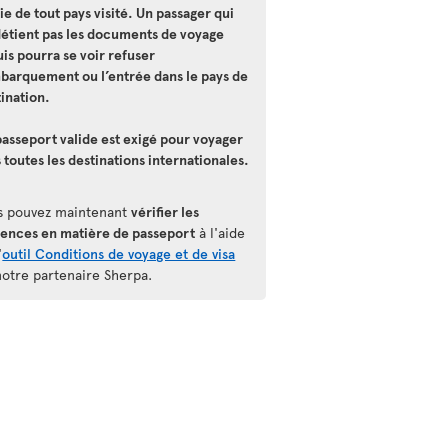
ie de tout pays visité. Un passager qui
détient pas les documents de voyage
is pourra se voir refuser
mbarquement ou l’entrée dans le pays de
ination.
asseport valide est exigé pour voyager
 toutes les destinations internationales.
s pouvez maintenant
vérifier les
gences en matière de passeport
à l'aide
'
outil Conditions de voyage et de visa
notre partenaire Sherpa.