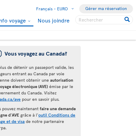
Gérer ma réservation
Français -
EURO
Info voyage
Nous joindre
ü
Vous voyagez au Canada?
lus de détenir un passeport valide, les
ageurs entrant au Canada par voie
ienne doivent obtenir une
autorisation
voyage électronique (AVE)
émise par le
vernement du Canada. Visitez
ada.ca/ave
pour en savoir plus.
s pouvez maintenant
faire une demande
igne d'AVE
grâce à l'
outil Conditions de
ge et de visa
de notre partenaire
rpa.