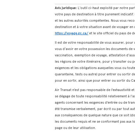
Avis juridique:
L'outil ci-haut exploité par notre pa
votre pays de destination à titre purement indicatif
et les autres autorités compétentes. Nous vous reco
destination et à votre situation avant de voyager e
https://voyage.gc.ca/
et le site officiel du pays de d
Il est de votre responsabilité de vous assurer, pou
vous d’avoir en votre possession les documents de v
vaccination, exemption de voyage, attestation d’assu
les régions de votre itinéraire, pour y transiter ou p
exigences et les obligations auxquelles vous ou tou
quarantaine, tests ou autre) pour entrer ou sortir de
pour en sortir, ainsi que pour entrer ou sortir du C
Air Transat n’est pas responsable de l’exhaustivité e
se dégage de toute responsabilité relativement à l’a
agents concernant les exigences d’entrée ou de trans
été transmise verbalement, par écrit ou par tout au
aux conséquences de quelque nature que ce soit (do
les documents requis et ne se conformant pas aux lo
page ou de leur utilisation.