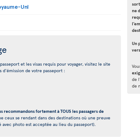
sort
Royaume-Uni
ne 
requ
l’e
dest
Un p
ge
vers
asseport et les visas requis pour voyager, visitez le site
Vou
 d'émission de votre passeport :
exi
de l
de 
s recommandons fortement à TOUS les passagers de
 ceux se rendant dans des destinations où une preuve
é avec photo est acceptée au lieu du passeport).