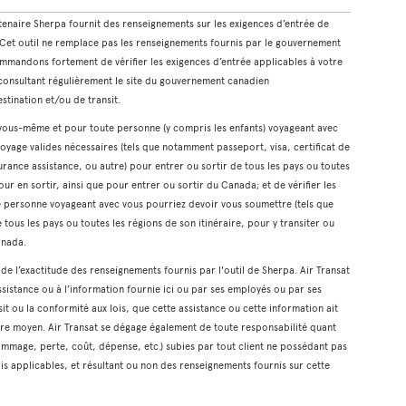
rtenaire Sherpa fournit des renseignements sur les exigences d’entrée de
. Cet outil ne remplace pas les renseignements fournis par le gouvernement
mmandons fortement de vérifier les exigences d’entrée applicables à votre
n consultant régulièrement le site du gouvernement canadien
estination et/ou de transit.
r vous-même et pour toute personne (y compris les enfants) voyageant avec
oyage valides nécessaires (tels que notamment passeport, visa, certificat de
rance assistance, ou autre) pour entrer ou sortir de tous les pays ou toutes
our en sortir, ainsi que pour entrer ou sortir du Canada; et de vérifier les
te personne voyageant avec vous pourriez devoir vous soumettre (tels que
 tous les pays ou toutes les régions de son itinéraire, pour y transiter ou
anada.
t de l’exactitude des renseignements fournis par l'outil de Sherpa. Air Transat
ssistance ou à l’information fournie ici ou par ses employés ou par ses
it ou la conformité aux lois, que cette assistance ou cette information ait
tre moyen. Air Transat se dégage également de toute responsabilité quant
mmage, perte, coût, dépense, etc.) subies par tout client ne possédant pas
is applicables, et résultant ou non des renseignements fournis sur cette