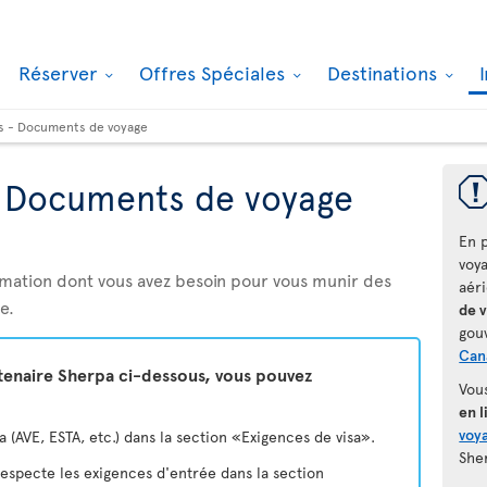
Réserver
Offres Spéciales
Destinations
s - Documents de voyage
- Documents de voyage
En p
voy
rmation dont vous avez besoin pour vous munir des
aér
e.
de 
gou
Can
rtenaire Sherpa ci-dessous, vous pouvez
Vou
en l
voya
(AVE, ESTA, etc.) dans la section «Exigences de visa».
She
 respecte les exigences d'entrée dans la section