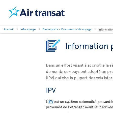
Accueil
Info voyage
Passeports - Documents de voyage
Informatio
Information 
Dans un effort visant à accroître la 
de nombreux pays ont adopté un pro
(IPV) qui vise la plupart des vols inte
IPV
L’
IPV
est un système automatisé pouvant i
provenant de l'étranger avant leur arrivée