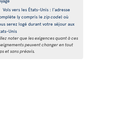
oyage
Vols vers les États-Unis : l'adresse
omplète (y compris le
zip code
) où
ous serez logé durant votre séjour aux
tats-Unis
llez noter que les exigences quant à ces
seignements peuvent changer en tout
s et sans préavis.