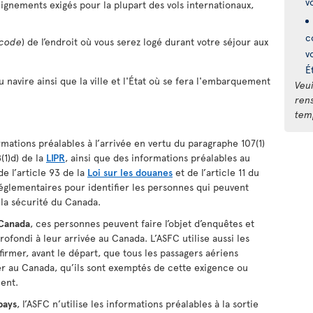
v
eignements exigés pour la plupart des vols internationaux,
c
 code
) de l’endroit où vous serez logé durant votre séjour aux
v
É
u navire ainsi que la ville et l'État où se fera l'embarquement
Veui
ren
temp
rmations préalables à l’arrivée en vertu du paragraphe 107(1)
(1)d) de la
LIPR
, ainsi que des informations préalables au
de l’article 93 de la
Loi sur les douanes
et de l’article 11 du
réglementaires pour identifier les personnes qui peuvent
la sécurité du Canada.
 Canada
, ces personnes peuvent faire l’objet d’enquêtes et
ofondi à leur arrivée au Canada. L’ASFC utilise aussi les
rmer, avant le départ, que tous les passagers aériens
r au Canada, qu’ils sont exemptés de cette exigence ou
ment.
pays
, l’ASFC n’utilise les informations préalables à la sortie