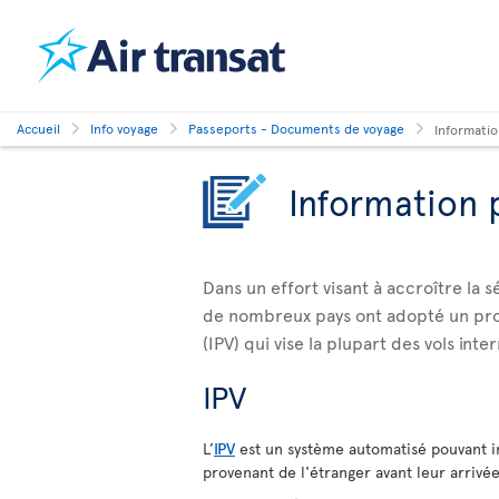
Accueil
Info voyage
Passeports - Documents de voyage
Informatio
Information 
Dans un effort visant à accroître la 
de nombreux pays ont adopté un pro
(IPV) qui vise la plupart des vols inte
IPV
L’
IPV
est un système automatisé pouvant i
provenant de l'étranger avant leur arrivée