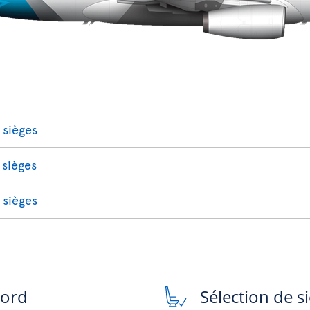
 sièges
 sièges
 sièges
bord
Sélection de s