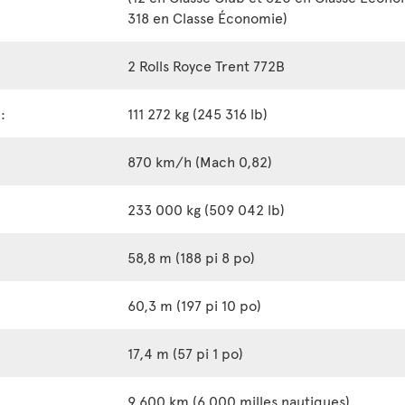
318 en Classe Économie)
2 Rolls Royce Trent 772B
:
111 272 kg (245 316 lb)
870 km/h (Mach 0,82)
233 000 kg (509 042 lb)
58,8 m (188 pi 8 po)
60,3 m (197 pi 10 po)
17,4 m (57 pi 1 po)
9 600 km (6 000 milles nautiques)