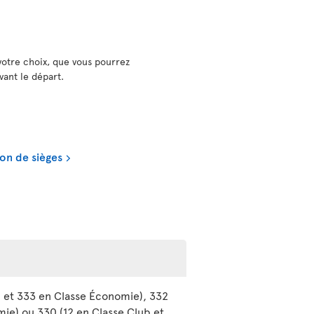
votre choix, que vous pourrez
vant le départ.
on de sièges
b et 333 en Classe Économie), 332
mie) ou 330 (12 en Classe Club et