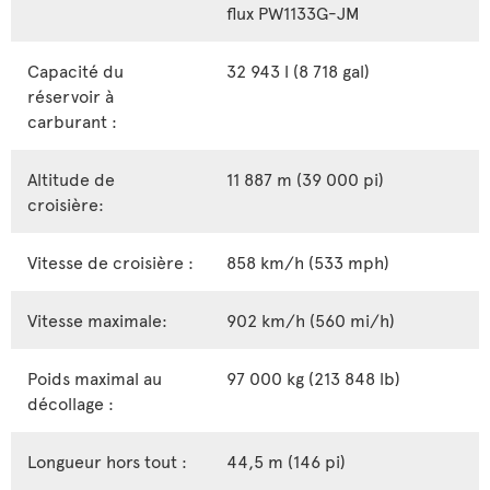
flux PW1133G-JM
Capacité du
32 943 l (8 718 gal)
réservoir à
carburant :
Altitude de
11 887 m (39 000 pi)
croisière:
Vitesse de croisière :
858 km/h (533 mph)
Vitesse maximale:
902 km/h (560 mi/h)
Poids maximal au
97 000 kg (213 848 lb)
décollage :
Longueur hors tout :
44,5 m (146 pi)