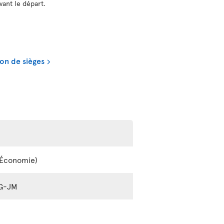
vant le départ.
on de sièges
e Économie)
3G-JM