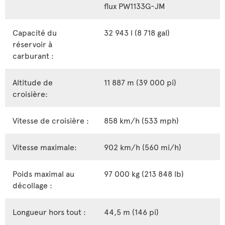
flux PW1133G-JM
Capacité du
32 943 l (8 718 gal)
réservoir à
carburant :
Altitude de
11 887 m (39 000 pi)
croisière:
Vitesse de croisière :
858 km/h (533 mph)
Vitesse maximale:
902 km/h (560 mi/h)
Poids maximal au
97 000 kg (213 848 lb)
décollage :
Longueur hors tout :
44,5 m (146 pi)