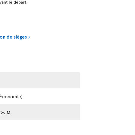
vant le départ.
on de sièges
e Économie)
3G-JM