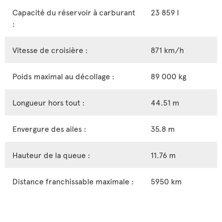
Capacité du réservoir à carburant
23 859 l
:
Vitesse de croisière :
871 km/h
Poids maximal au décollage :
89 000 kg
Longueur hors tout :
44.51 m
Envergure des ailes :
35.8 m
Hauteur de la queue :
11.76 m
Distance franchissable maximale :
5950 km