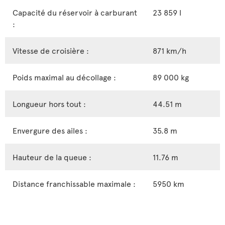
Capacité du réservoir à carburant
23 859 l
:
Vitesse de croisière :
871 km/h
Poids maximal au décollage :
89 000 kg
Longueur hors tout :
44.51 m
Envergure des ailes :
35.8 m
Hauteur de la queue :
11.76 m
Distance franchissable maximale :
5950 km