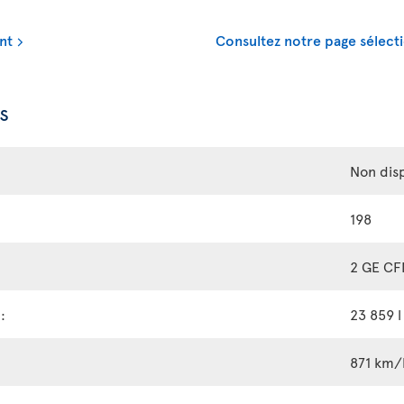
nt
Consultez notre page sélecti
s
Non dis
198
2 GE C
:
23 859 l
871 km/