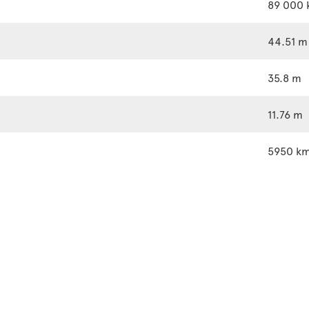
89 000 
44.51 m
35.8 m
11.76 m
5950 k