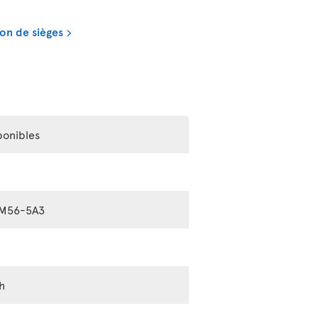
on de sièges
ponibles
FM56-5A3
h