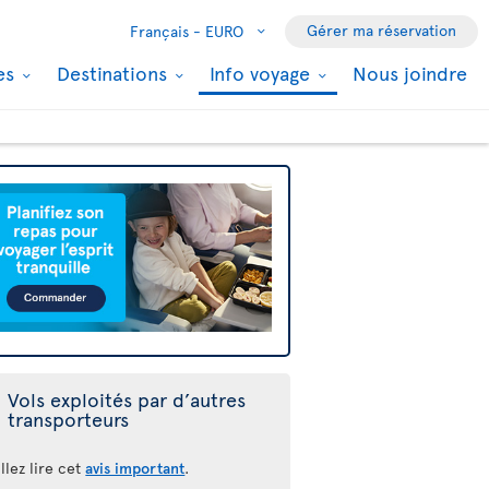
Gérer ma réservation
Français -
EURO
les
Destinations
Info voyage
Nous joindre
Vols exploités par d’autres
transporteurs
llez lire cet
avis important
.