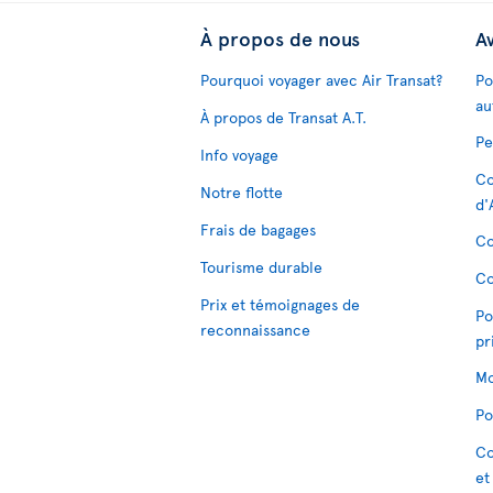
À propos de nous
Av
Pourquoi voyager avec Air Transat?
Po
au
À propos de Transat A.T.
Pe
Info voyage
Co
Notre flotte
d'
Frais de bagages
Co
Tourisme durable
Co
Prix et témoignages de
Po
reconnaissance
pr
Mo
Po
Co
et