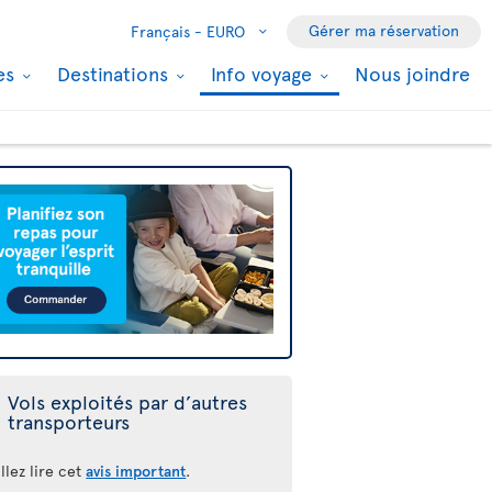
Gérer ma réservation
Français -
EURO
les
Destinations
Info voyage
Nous joindre
Vols exploités par d’autres
transporteurs
llez lire cet
avis important
.