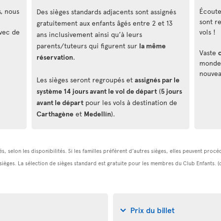
s, nous
Écouteu
Des sièges standards adjacents sont assignés
sont r
gratuitement aux enfants âgés entre 2 et 13
vec de
vols !
ans inclusivement ainsi qu’à leurs
parents/tuteurs qui figurent sur
la même
Vaste
réservation
.
monde, 
nouvea
Les sièges seront regroupés et
assignés par le
système 14 jours avant le vol de départ
(
5 jours
avant le départ
pour les vols à destination de
Carthagène
et
Medellín
).
s, selon les disponibilités. Si les familles préfèrent d’autres sièges, elles peuvent pro
 sièges. La sélection de sièges standard est gratuite pour les membres du Club Enfants. 
Prix du billet