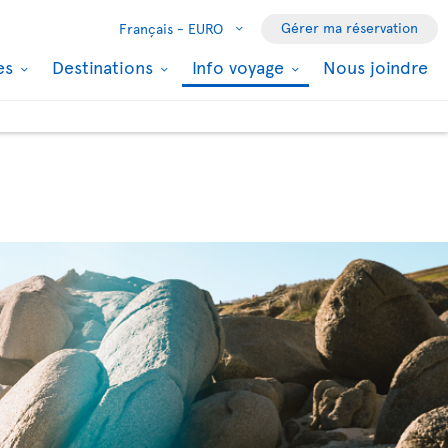
Gérer ma réservation
Français -
EURO
les
Destinations
Info voyage
Nous joindre