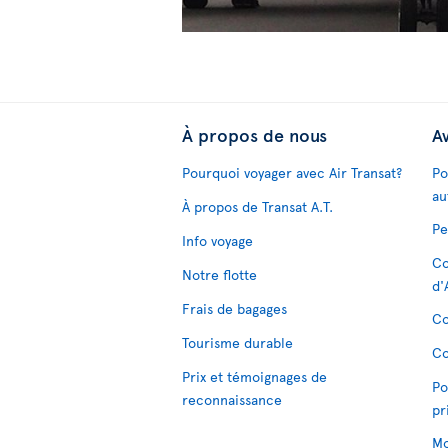
À propos de nous
Av
Pourquoi voyager avec Air Transat?
Po
au
À propos de Transat A.T.
Pe
Info voyage
Co
Notre flotte
d'
Frais de bagages
Co
Tourisme durable
Co
Prix et témoignages de
Po
reconnaissance
pr
Mo