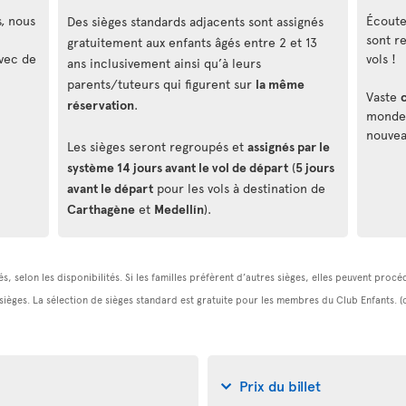
s, nous
Écouteu
Des sièges standards adjacents sont assignés
sont r
gratuitement aux enfants âgés entre 2 et 13
vec de
vols !
ans inclusivement ainsi qu’à leurs
parents/tuteurs qui figurent sur
la même
Vaste
réservation
.
monde, 
nouvea
Les sièges seront regroupés et
assignés par le
système 14 jours avant le vol de départ
(
5 jours
avant le départ
pour les vols à destination de
Carthagène
et
Medellín
).
s, selon les disponibilités. Si les familles préfèrent d’autres sièges, elles peuvent pro
 sièges. La sélection de sièges standard est gratuite pour les membres du Club Enfants. 
Prix du billet