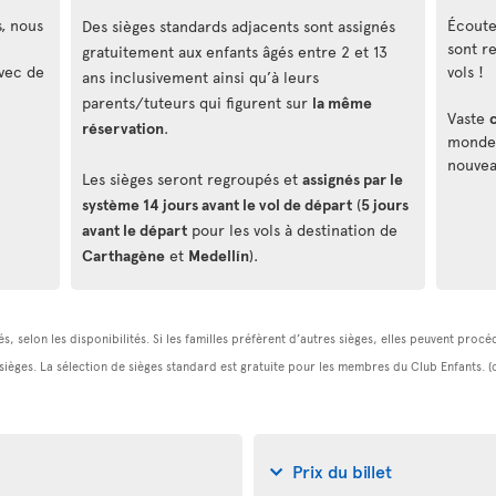
s, nous
Écouteu
Des sièges standards adjacents sont assignés
sont r
gratuitement aux enfants âgés entre 2 et 13
vec de
vols !
ans inclusivement ainsi qu’à leurs
parents/tuteurs qui figurent sur
la même
Vaste
réservation
.
monde, 
nouvea
Les sièges seront regroupés et
assignés par le
système 14 jours avant le vol de départ
(
5 jours
avant le départ
pour les vols à destination de
Carthagène
et
Medellín
).
s, selon les disponibilités. Si les familles préfèrent d’autres sièges, elles peuvent pro
 sièges. La sélection de sièges standard est gratuite pour les membres du Club Enfants. 
Prix du billet