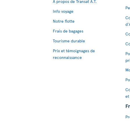
À propos de Transat A.T.
Pe
Info voyage
Co
Notre flotte
d'
Frais de bagages
Co
Tourisme durable
Co
Prix et témoignages de
Po
reconnaissance
pr
Mo
Po
Co
et
F
Pr