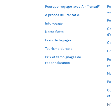
Pourquoi voyager avec Air Transat?
Po
au
À propos de Transat A.T.
Pe
Info voyage
Co
Notre flotte
d'
Frais de bagages
Co
Tourisme durable
Co
Prix et témoignages de
Po
reconnaissance
pr
Mo
Po
Co
et
F