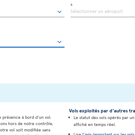
à
Vols exploités par d’autres t
e présence à bord d'un vol.
Le statut des vols opérés par u
tions hors de notre contrôle,
affiché en temps réel.
otre vol soit modifiée sans
Lire
l'avis important sur les vol