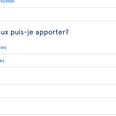
rsonnel
aux puis-je apporter?
bles
res