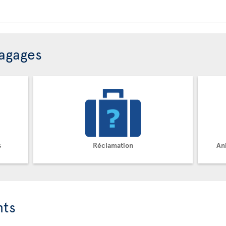
bagages
s
Réclamation
An
nts