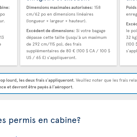
bine:
Dimensions maximales autorisées:
158
Poids
 po
cm/62 po en dimensions linéaires
enreg
ur.
(longueur + largeur + hauteur).
Excéd
Excédent de dimensions:
Si votre bagage
le po
13
dépasse cette taille (jusqu'à un maximum
32 kg
e
de 292 cm/115 po), des frais
(100 
supplémentaires de 80 € (100 $ CA / 100 $
s'app
US / 65 £) s'appliqueront.
rop lourd, les deux frais s'appliqueront
. Veuillez noter que les frais rel
nce et devront être payés à l'aéroport
.
les permis en cabine?