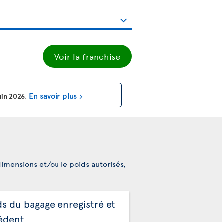
Voir la franchise
En savoir plus
uin 2026
.
dimensions et/ou le poids autorisés,
ds du bagage enregistré et
édent