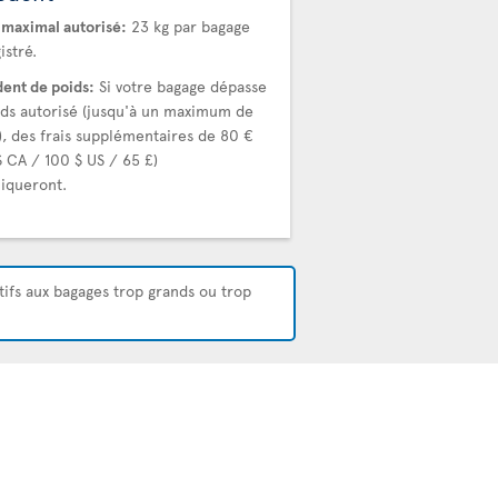
 maximal autorisé:
23 kg par bagage
istré.
ent de poids:
Si votre bagage dépasse
ids autorisé (jusqu'à un maximum de
), des frais supplémentaires de 80 €
$ CA / 100 $ US / 65 £)
liqueront.
atifs aux bagages trop grands ou trop