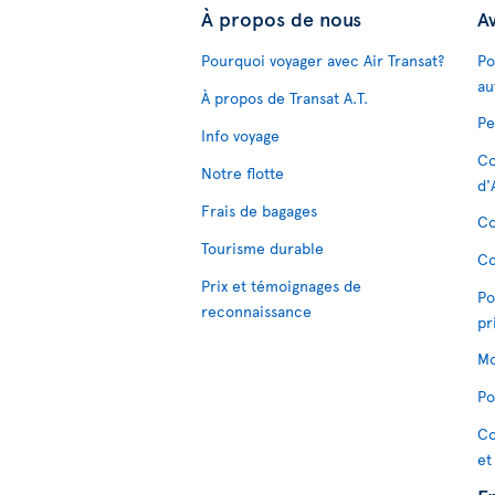
À propos de nous
Av
Pourquoi voyager avec Air Transat?
Po
au
À propos de Transat A.T.
Pe
Info voyage
Co
Notre flotte
d'
Frais de bagages
Co
Tourisme durable
Co
Prix et témoignages de
Po
reconnaissance
pr
Mo
Po
Co
et