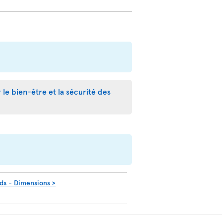
r le bien-être et la sécurité des
ids - Dimensions
>