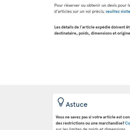
Pour réserver ou obtenir un devis pour le
d’articles sur un vol précis,
veuillez visi
Les détails de l'article expédié doivent ê
destinataire, poids, dimensions et origin
Astuce
Vous ne savez pas si votre article est c
des restrictions ou une marchandise?
Co
sur les limites de poids et dimensions.