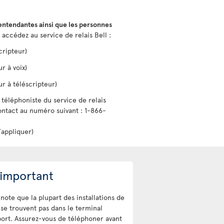
entendantes ainsi que les personnes
, accédez au service de relais Bell :
cripteur)
r à voix)
ur à téléscripteur)
téléphoniste du service de relais
ntact au numéro suivant : 1-866-
’appliquer)
 important
note que la plupart des installations de
 se trouvent pas dans le terminal
ort. Assurez-vous de téléphoner avant