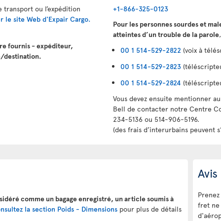
 transport ou l’expédition
+1-866-325-0123
ter le site Web d'Expair Cargo.
Pour les personnes sourdes et mal
atteintes d’un trouble de la parole
tre fournis - expéditeur,
00 1 514-529-2822
(voix à télés
e/destination.
00 1 514-529-2823
(téléscripteu
00 1 514-529-2824
(téléscripte
Vous devez ensuite mentionner au 
Bell de contacter notre Centre Co
234-5136 ou 514-906-5196.
(des frais d’interurbains peuvent s
Avis
Prenez 
onsidéré comme un bagage enregistré, un article soumis à
fret ne
nsultez la section Poids - Dimensions
pour plus de détails
d'aérop