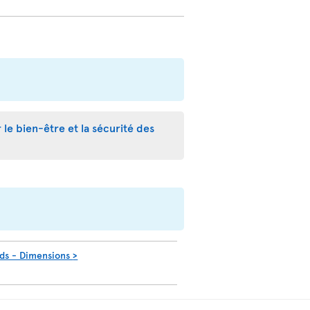
r le bien-être et la sécurité des
ids - Dimensions
>