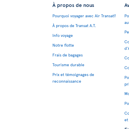
À propos de nous
Av
Pourquoi voyager avec Air Transat?
Po
au
À propos de Transat A.T.
Pe
Info voyage
Co
Notre flotte
d'
Frais de bagages
Co
Tourisme durable
Co
Prix et témoignages de
Po
reconnaissance
pr
Mo
Po
Co
et