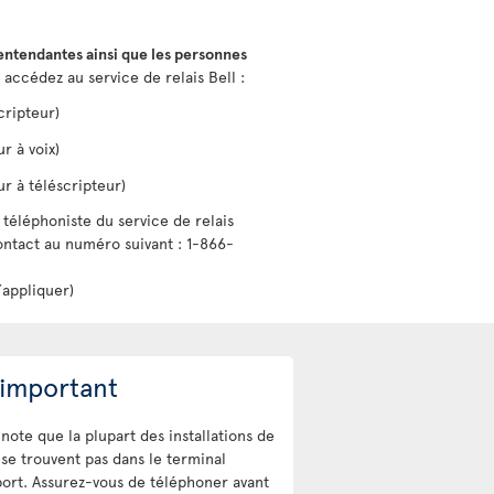
entendantes ainsi que les personnes
, accédez au service de relais Bell :
cripteur)
r à voix)
ur à téléscripteur)
téléphoniste du service de relais
ntact au numéro suivant : 1-866-
’appliquer)
 important
note que la plupart des installations de
 se trouvent pas dans le terminal
ort. Assurez-vous de téléphoner avant