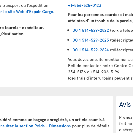
 transport ou l’expédition
+1-866-325-0123
ter le site Web d'Expair Cargo.
Pour les personnes sourdes et mal
atteintes d’un trouble de la parole
tre fournis - expéditeur,
00 1 514-529-2822
(voix à télés
e/destination.
00 1 514-529-2823
(téléscripteu
00 1 514-529-2824
(téléscripte
Vous devez ensuite mentionner au 
Bell de contacter notre Centre Co
234-5136 ou 514-906-5196.
(des frais d’interurbains peuvent s
Avis
Prenez 
onsidéré comme un bagage enregistré, un article soumis à
fret ne
nsultez la section Poids - Dimensions
pour plus de détails
d'aérop