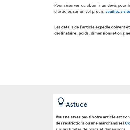
Pour réserver ou obtenir un devis pour le
d’articles sur un vol précis,
veuillez visi
Les détails de l'article expédié doivent ê
destinataire, poids, dimensions et origin
Astuce
Vous ne savez pas si votre article est c
des restrictions ou une marchandise?
Co
sur les limites de poids et dimensions.