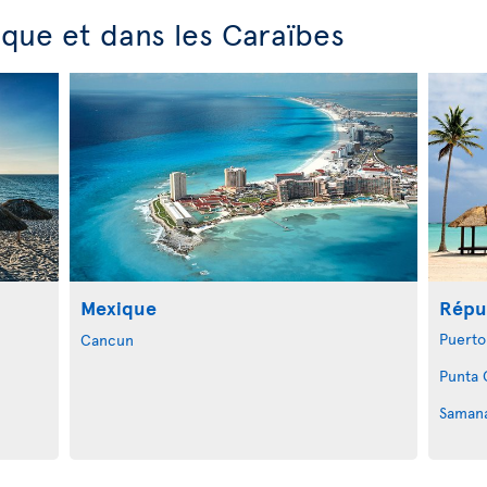
que et dans les Caraïbes
Mexique
Répu
Puerto
Cancun
Punta 
Saman