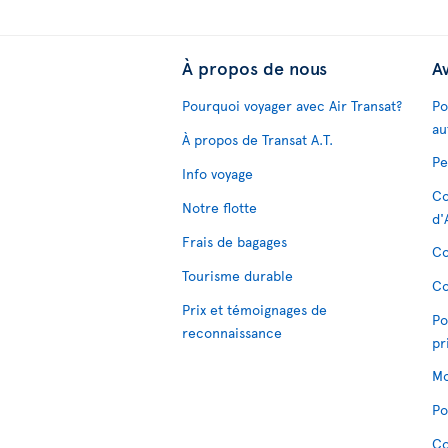
À propos de nous
Av
Pourquoi voyager avec Air Transat?
Po
au
À propos de Transat A.T.
Pe
Info voyage
Co
Notre flotte
d'
Frais de bagages
Co
Tourisme durable
Co
Prix et témoignages de
Po
reconnaissance
pr
Mo
Po
Co