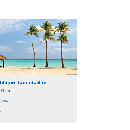
blique dominicaine
 Plata
Cana
a