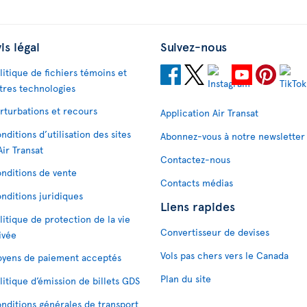
is légal
Suivez-nous
litique de fichiers témoins et
tres technologies
rturbations et recours
Application Air Transat
nditions d’utilisation des sites
Abonnez-vous à notre newsletter
Air Transat
Contactez-nous
nditions de vente
Contacts médias
nditions juridiques
Liens rapides
litique de protection de la vie
Convertisseur de devises
ivée
Vols pas chers vers le Canada
yens de paiement acceptés
Plan du site
litique d’émission de billets GDS
nditions générales de transport